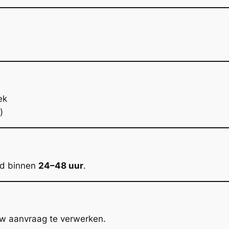
ek
)
rd binnen
24–48 uur
.
uw aanvraag te verwerken.