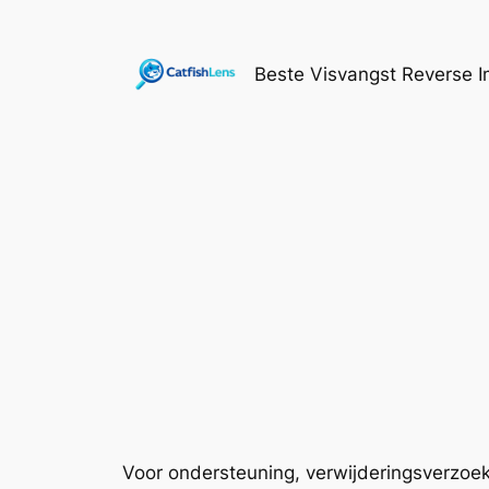
Ga
naar
Beste Visvangst Reverse 
de
inhoud
Voor ondersteuning, verwijderingsverzoek