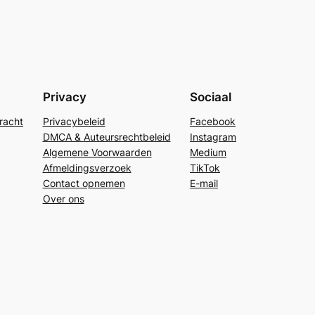
Privacy
Sociaal
racht
Privacybeleid
Facebook
DMCA & Auteursrechtbeleid
Instagram
Algemene Voorwaarden
Medium
Afmeldingsverzoek
TikTok
Contact opnemen
E-mail
Over ons
Portuguese
Spanish
French
German