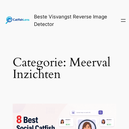
Ga
naar
Beste Visvangst Reverse Image
de
Detector
inhoud
Categorie:
Meerval
Inzichten