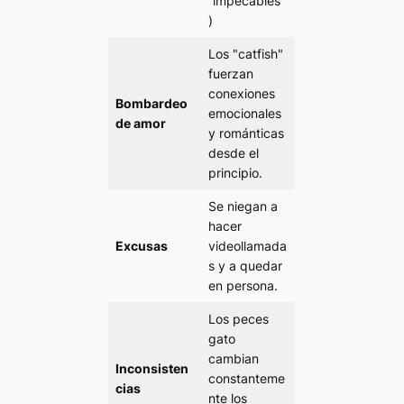
“impecables”
)
Los "catfish"
fuerzan
conexiones
Bombardeo
emocionales
de amor
y románticas
desde el
principio.
Se niegan a
hacer
Excusas
videollamada
s y a quedar
en persona.
Los peces
gato
cambian
Inconsisten
constanteme
cias
nte los