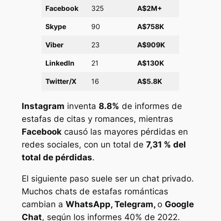
Facebook
325
A$2M+
Skype
90
A$758K
Viber
23
A$909K
LinkedIn
21
A$130K
Twitter/X
16
A$5.8K
Instagram
inventa
8.8%
de informes de
estafas de citas y romances, mientras
Facebook
causó las mayores pérdidas en
redes sociales, con un total de
7,31 % del
total de pérdidas
.
El siguiente paso suele ser un chat privado.
Muchos chats de estafas románticas
cambian a
WhatsApp, Telegram,
o
Google
Chat
, según los informes 40% de 2022.