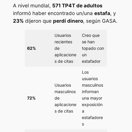
A nivel mundial,
571 TP4T de adultos
informó haber encontrado un/una
estafa
, y
23%
dijeron que
perdí dinero
, según GASA.
Usuarios
Creo que
recientes
se han
62%
de
topado con
aplicacione
un
s de citas
estafador
Los
usuarios
Usuarios
masculinos
masculinos
informan
72%
de
una mayor
aplicacione
exposición
s de citas
a
estafadore
s