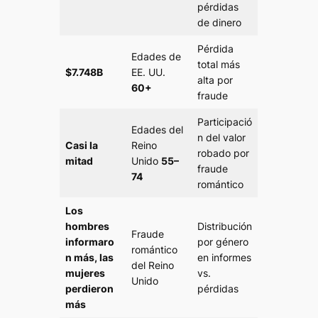
pérdidas
de dinero
Pérdida
Edades de
total más
$7.748B
EE. UU.
alta por
60+
fraude
Participació
Edades del
n del valor
Casi la
Reino
robado por
mitad
Unido
55–
fraude
74
romántico
Los
hombres
Distribución
Fraude
informaro
por género
romántico
n más, las
en informes
del Reino
mujeres
vs.
Unido
perdieron
pérdidas
más