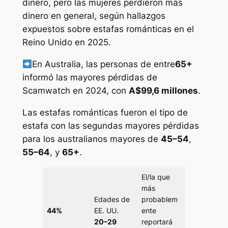
dinero, pero las mujeres perdieron más
dinero en general, según hallazgos
expuestos sobre estafas románticas en el
Reino Unido en 2025.
En Australia, las personas de entre
65+
informó las mayores pérdidas de
Scamwatch en 2024, con
A$99,6 millones
.
Las estafas románticas fueron el tipo de
estafa con las segundas mayores pérdidas
para los australianos mayores de
45–54
,
55–64
, y
65+
.
El/la que
más
Edades de
probablem
44%
EE. UU.
ente
20–29
reportará