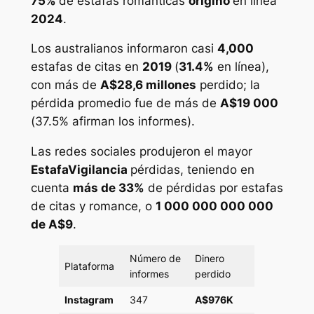
75%
de estafas románticas
originó
en línea
2024
.
Los australianos informaron casi
4,000
estafas de citas en
2019
(
31.4%
en línea),
con más de
A$28,6 millones
perdido; la
pérdida promedio fue de más de
A$19 000
(
37.5%
afirman los informes).
Las redes sociales produjeron el mayor
EstafaVigilancia
pérdidas, teniendo en
cuenta
más de 33%
de pérdidas por estafas
de citas y romance, o
1 000 000 000 000
de A$9
.
Número de
Dinero
Plataforma
informes
perdido
Instagram
347
A$976K