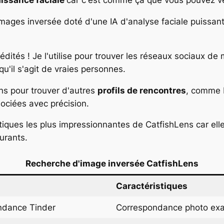
issance faciale
car c'est comme ça que vous pouvez véri
images inversée doté d'une IA d'analyse faciale puissant
ités ! Je l'utilise pour trouver les réseaux sociaux d
qu'il s'agit de vraies personnes.
ns pour trouver d'autres
profils de rencontres
, comme B
ociées avec précision.
stiques les plus impressionnantes de CatfishLens car ell
urants.
Recherche d'image inversée CatfishLens
Caractéristiques
ondance Tinder
Correspondance photo ex